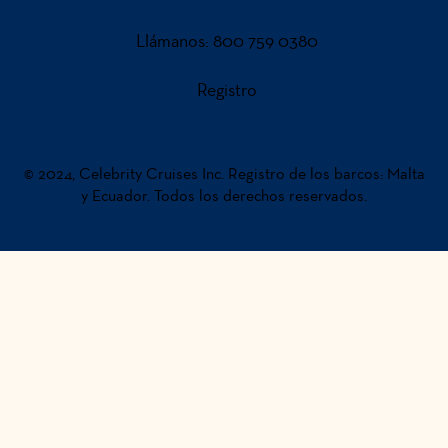
Llámanos:
800 759 0380
Registro
© 2024, Celebrity Cruises Inc. Registro de los barcos: Malta
y Ecuador. Todos los derechos reservados.